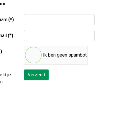
oor
aam
(*)
ail
(*)
*)
Ik ben geen spambot
ld je
Verzend
an