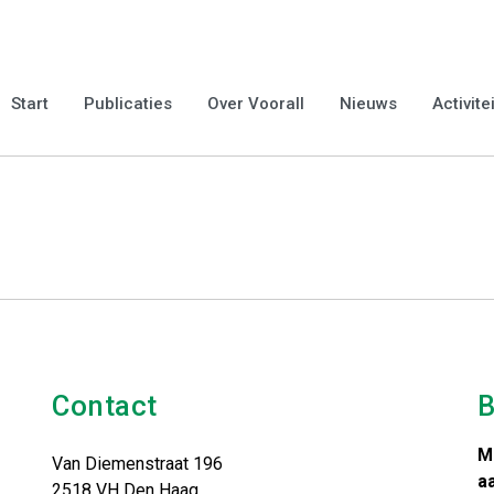
26: Wereld Reuma Dag
rop aandacht wordt gevraagd voor reumatische aandoeningen en
rvan. Meer informatie:
https://www.reuma.nl/
Start
Publicaties
Over Voorall
Nieuws
Activite
Contact
B
M
Van Diemenstraat 196
a
2518 VH Den Haag