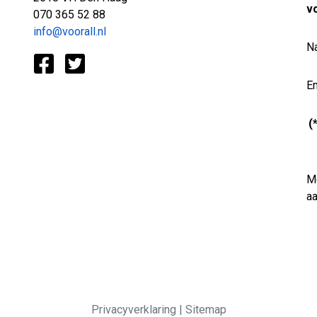
v
070 365 52 88
info@voorall.nl
N
Em
(
Me
a
Privacyverklaring
|
Sitemap