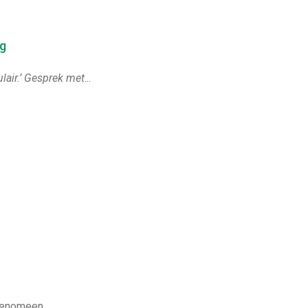
ng
air.’
Gesprek met
...
fenomeen...