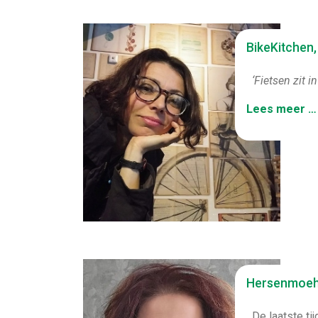
BikeKitchen,
‘Fietsen zit 
Lees meer …
Hersenmoehei
De laatste tij