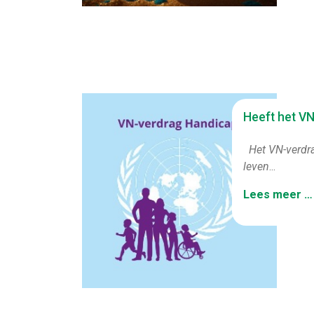
Heeft het V
Het VN-verdra
leven
...
Lees meer …