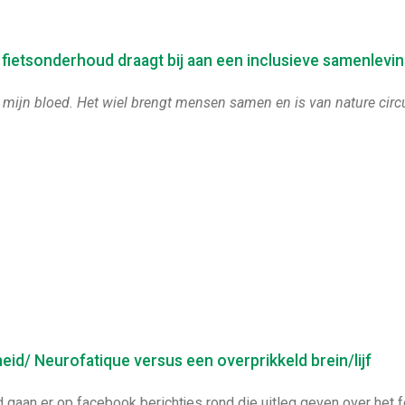
 fietsonderhoud draagt bij aan een inclusieve samenlevi
in mijn bloed. Het wiel brengt mensen samen en is van nature circul
d/ Neurofatique versus een overprikkeld brein/lijf
d gaan er op facebook berichtjes rond die uitleg geven over het 