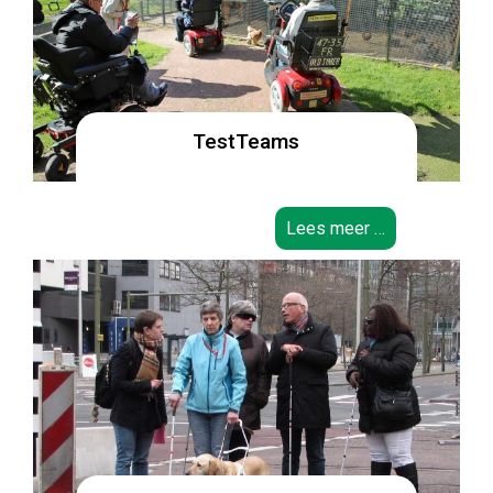
TestTeams
Lees meer …