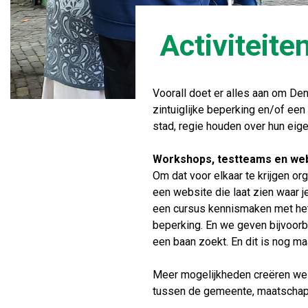
Activiteite
Voorall doet er alles aan om De
zintuiglijke beperking en/of ee
stad, regie houden over hun eig
Workshops, testteams en we
Om dat voor elkaar te krijgen or
een website die laat zien waar j
een cursus kennismaken met het
beperking. En we geven bijvoorbe
een baan zoekt. En dit is nog m
Meer mogelijkheden creëren we 
tussen de gemeente, maatschappe