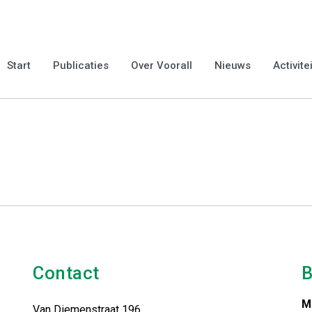
Neurodiversity Pride Da
op neurodiversiteit wordt gevierd en aandacht wordt gevraagd 
n gelijkwaardigheid van neurodivergente mensen. Meer informati
Start
Publicaties
Over Voorall
Nieuws
Activite
odiversityprideday.com/
Contact
B
M
Van Diemenstraat 196