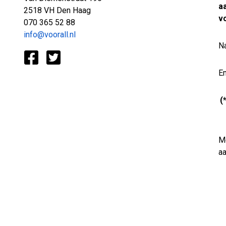
a
2518 VH Den Haag
v
070 365 52 88
info@voorall.nl
N
Em
(
Me
a