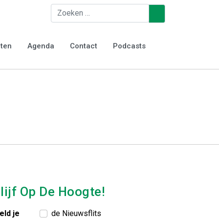
y – Den Haag
Zoeken
♿
voor
e:
iten
Agenda
Contact
Podcasts
lijf Op De Hoogte!
eld je
de Nieuwsflits