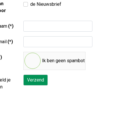
an
de Nieuwsbrief
oor
aam
(*)
ail
(*)
*)
Ik ben geen spambot
ld je
Verzend
an