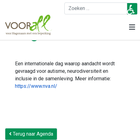
♿
Z
Wereld Autisme
Dag
Een internationale dag waarop aandacht wordt
gevraagd voor autisme, neurodiversiteit en
inclusie in de samenleving. Meer informatie:
https://www.nva.nl/
Terug naar Agenda