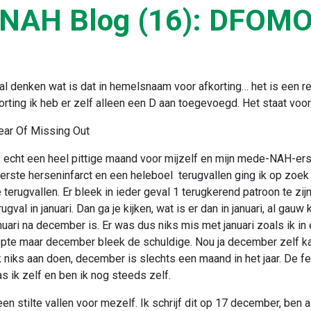
NAH Blog (16): DFOM
e al denken wat is dat in hemelsnaam voor afkorting… het is een re
rting ik heb er zelf alleen een D aan toegevoegd. Het staat voor
ar Of Missing Out
echt een heel pittige maand voor mijzelf en mijn mede-NAH-ers.
 eerste herseninfarct en een heleboel terugvallen ging ik op zoek
 terugvallen. Er bleek in ieder geval 1 terugkerend patroon te zijn,
ugval in januari. Dan ga je kijken, wat is er dan in januari, al gauw
nuari na december is. Er was dus niks mis met januari zoals ik in
opte maar december bleek de schuldige. Nou ja december zelf ka
k niks aan doen, december is slechts een maand in het jaar. De fei
s ik zelf en ben ik nog steeds zelf.
een stilte vallen voor mezelf. Ik schrijf dit op 17 december, ben 