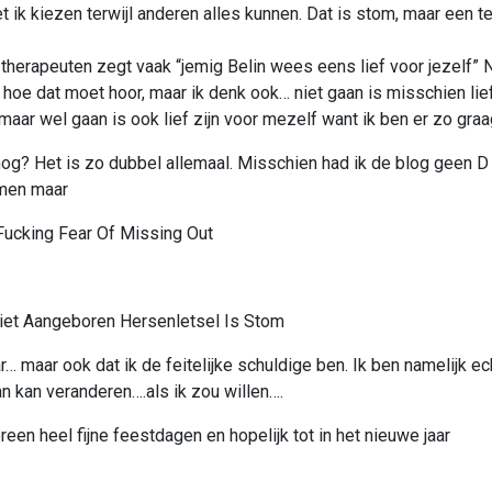
ik kiezen terwijl anderen alles kunnen. Dat is stom, maar een te
 therapeuten zegt vaak “jemig Belin wees eens lief voor jezelf” 
 hoe dat moet hoor, maar ik denk ook… niet gaan is misschien lie
 maar wel gaan is ook lief zijn voor mezelf want ik ben er zo graag
og? Het is zo dubbel allemaal. Misschien had ik de blog geen D
men maar
Fucking Fear Of Missing Out
iet Aangeboren Hersenletsel Is Stom
r… maar ook dat ik de feitelijke schuldige ben. Ik ben namelijk e
an kan veranderen….als ik zou willen….
een heel fijne feestdagen en hopelijk tot in het nieuwe jaar