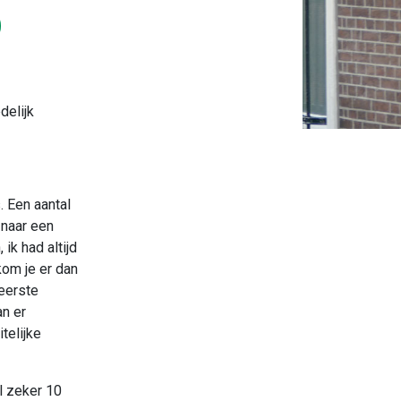
O
delijk
 Een aantal
 naar een
 ik had altijd
 kom je er dan
 eerste
n er
telijke
al zeker 10