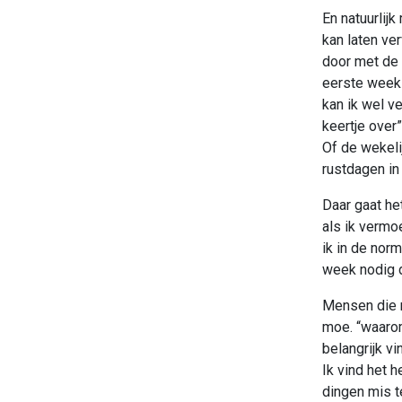
En natuurlijk
kan laten ver
door met de 
eerste week 
kan ik wel v
keertje over”
Of de wekeli
rustdagen i
Daar gaat he
als ik vermo
ik in de nor
week nodig d
Mensen die m
moe. “waarom
belangrijk v
Ik vind het h
dingen mis t