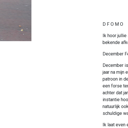
D F O M O
Ik hoor julli
bekende afko
December Fe
December is 
jaar na mijn
patroon in de
een forse ter
achter dat ja
instantie ho
natuurlijk oo
schuldige wa
Ik laat even 