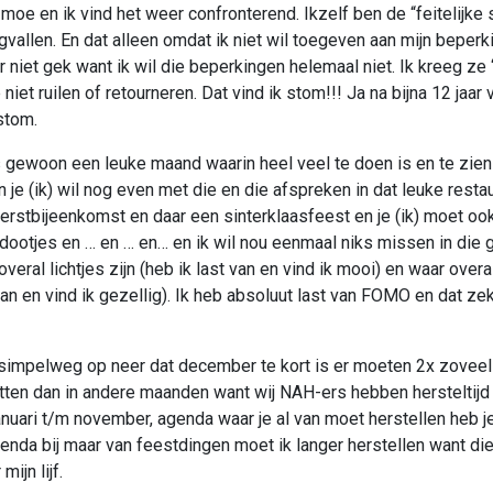
moe en ik vind het weer confronterend. Ikzelf ben de “feitelijke 
gvallen. En dat alleen omdat ik niet wil toegeven aan mijn beperk
 niet gek want ik wil die beperkingen helemaal niet. Ik kreeg ze
iet ruilen of retourneren. Dat vind ik stom!!! Ja na bijna 12 jaar v
stom.
gewoon een leuke maand waarin heel veel te doen is en te zien
n je (ik) wil nog even met die en die afspreken in dat leuke resta
kerstbijeenkomst en daar een sinterklaasfeest en je (ik) moet oo
dootjes en … en … en… en ik wil nou eenmaal niks missen in die 
eral lichtjes zijn (heb ik last van en vind ik mooi) en waar over
van en vind ik gezellig). Ik heb absoluut last van FOMO en dat zek
simpelweg op neer dat december te kort is er moeten 2x zoveel
ten dan in andere maanden want wij NAH-ers hebben hersteltijd
januari t/m november, agenda waar je al van moet herstellen heb j
enda bij maar van feestdingen moet ik langer herstellen want die
mijn lijf.