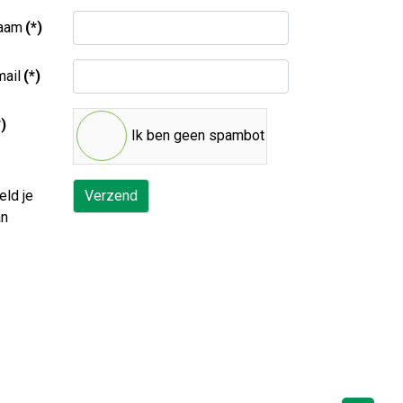
aam
(*)
ail
(*)
*)
Ik ben geen spambot
ld je
Verzend
an