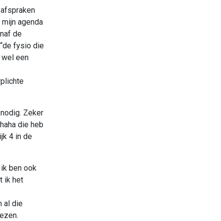
t afspraken
k mijn agenda
anaf de
“de fysio die
k wel een
plichte
 nodig. Zeker
ahaha die heb
jk 4 in de
 ik ben ook
 ik het
 al die
iezen.