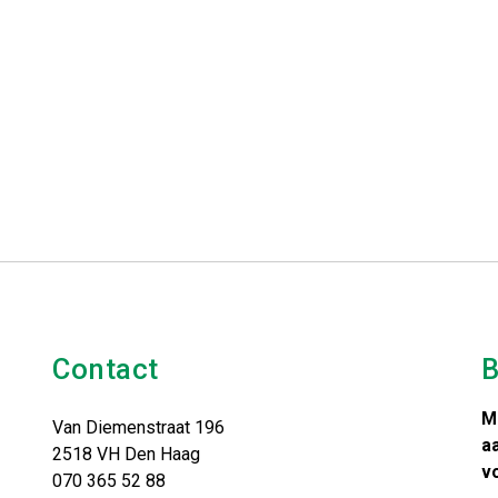
Contact
B
M
Van Diemenstraat 196
a
2518 VH Den Haag
v
070 365 52 88