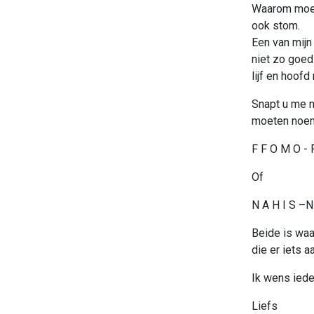
Waarom moet 
ook stom.
Een van mijn
niet zo goed
lijf en hoofd
Snapt u me n
moeten noe
F F O M O - 
Of
N A H I S –N
Beide is waa
die er iets a
Ik wens ieder
Liefs