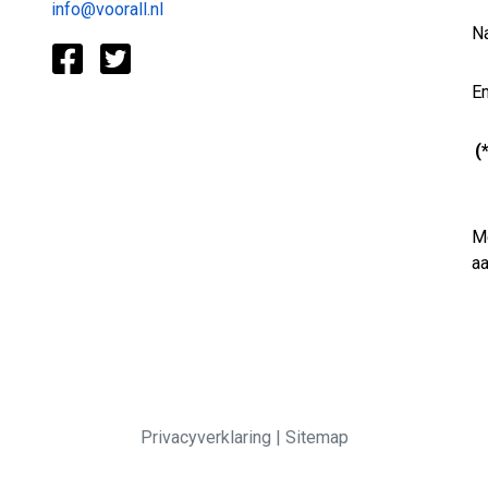
info@voorall.nl
N
Em
(
Me
a
Privacyverklaring
|
Sitemap