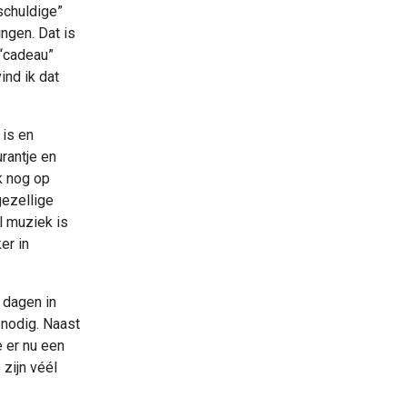
schuldige”
ingen. Dat is
 “cadeau”
ind ik dat
 is en
urantje en
k nog op
gezellige
al muziek is
er in
 dagen in
 nodig. Naast
e er nu een
 zijn véél