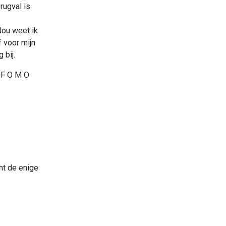
rugval is
Nou weet ik
f voor mijn
 bij.
 F O M O
cht de enige