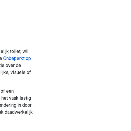
ijk toilet, wil
te
Onbeperkt op
tie over de
jke, visuele of
 of een
 het vaak lastig
andering in door
ek daadwerkelijk