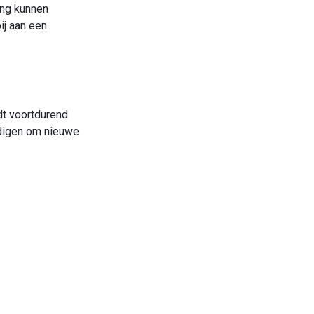
ing kunnen
ij aan een
dt voortdurend
ndigen om nieuwe