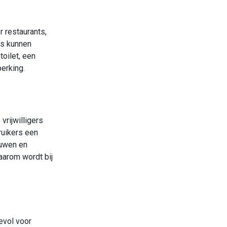
 restaurants,
rs kunnen
oilet, een
erking.
 vrijwilligers
ruikers een
ouwen en
aarom wordt bij
evol voor