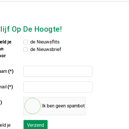
lijf Op De Hoogte!
eld je
de Nieuwsflits
an
de Nieuwsbrief
oor
aam
(*)
ail
(*)
*)
Ik ben geen spambot
ld je
Verzend