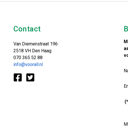
Contact
B
M
Van Diemenstraat 196
a
2518 VH Den Haag
v
070 365 52 88
info@voorall.nl
N
Em
(
Me