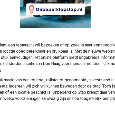
lant, een restaurant wil bezoeken of op zoek is naar een toegankel
n locatie goed bereikbaar en bruikbaar is. Met de nieuwe websi
stuk eenvoudiger. Het online platform biedt uitgebreide informa
an honderden locaties in Den Haag voor mensen met een lichameli
g.
kmaakt van een rolstoel, rollator of scootmobiel, slechtziend is
eft: iedereen wil zich vrij kunnen bewegen door de stad. Toch is
en of een locatie geschikt is. Onbeperkt op Stap brengt daar ver
ken welke voorzieningen aanwezig zijn en hoe toegankelijk een pl